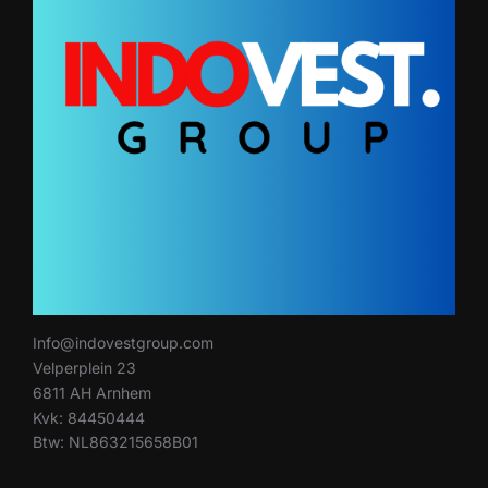
Info@indovestgroup.com
Velperplein 23
6811 AH Arnhem
Kvk: 84450444
Btw: NL863215658B01