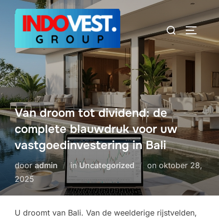
Ga
naar
Zoek
TOGGLE
de
naar:
inhoud
Van droom tot dividend: de
complete blauwdruk voor uw
vastgoedinvestering in Bali
Geplaatst
door
admin
in
Uncategorized
on
oktober 28,
op
2025
U droomt van Bali. Van de weelderige rijstvelden,