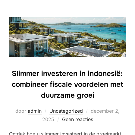
Slimmer investeren in indonesië:
combineer fiscale voordelen met
duurzame groei
Geplaatst
door
admin
Uncategorized
december 2,
op
2025
Geen reacties
Ontdek hoe u slimmer investeert in de groeimarkt