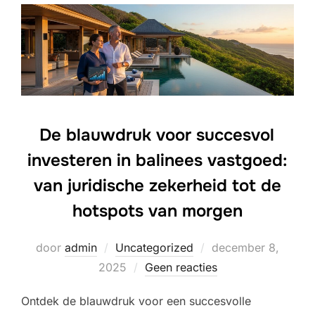
De blauwdruk voor succesvol
investeren in balinees vastgoed:
van juridische zekerheid tot de
hotspots van morgen
Geplaatst
door
admin
Uncategorized
december 8,
op
2025
Geen reacties
Ontdek de blauwdruk voor een succesvolle