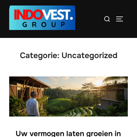
Ga
naar
Zoek
TOGGLE
de
naar:
inhoud
Categorie:
Uncategorized
Uw vermogen laten groeien in