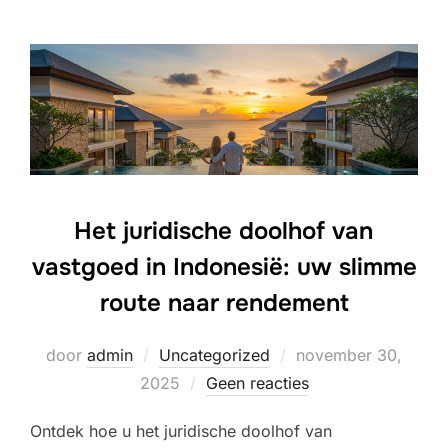
Het juridische doolhof van
vastgoed in Indonesië: uw slimme
route naar rendement
Geplaatst
door
admin
Uncategorized
november 30,
op
2025
Geen reacties
Ontdek hoe u het juridische doolhof van