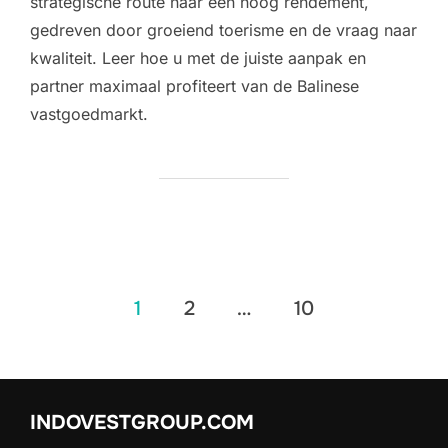
strategische route naar een hoog rendement,
gedreven door groeiend toerisme en de vraag naar
kwaliteit. Leer hoe u met de juiste aanpak en
partner maximaal profiteert van de Balinese
vastgoedmarkt.
Berichten
1
2
…
10
paginering
INDOVESTGROUP.COM