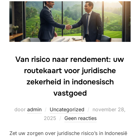
Van risico naar rendement: uw
routekaart voor juridische
zekerheid in indonesisch
vastgoed
Geplaatst
door
admin
Uncategorized
november 28,
op
2025
Geen reacties
Zet uw zorgen over juridische risico’s in Indonesië