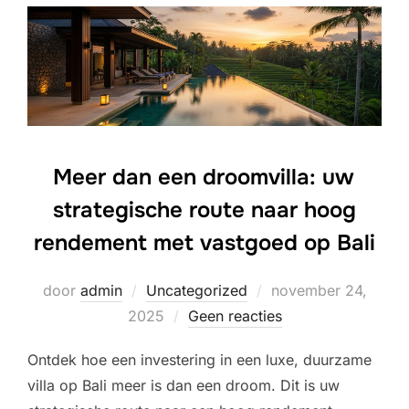
Meer dan een droomvilla: uw
strategische route naar hoog
rendement met vastgoed op Bali
Geplaatst
door
admin
Uncategorized
november 24,
op
2025
Geen reacties
Ontdek hoe een investering in een luxe, duurzame
villa op Bali meer is dan een droom. Dit is uw