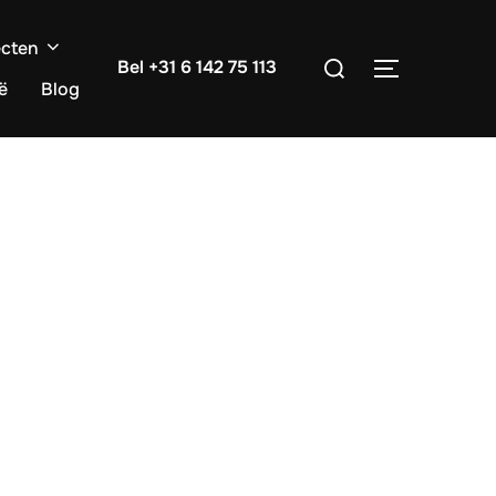
ecten
Zoek
Bel +31 6 142 75 113
TOGGLE ZI
naar:
ë
Blog