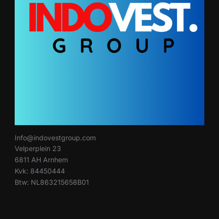
Info@indovestgroup.com
Velperplein 23
6811 AH Arnhem
Kvk: 84450444
Btw: NL863215658B01