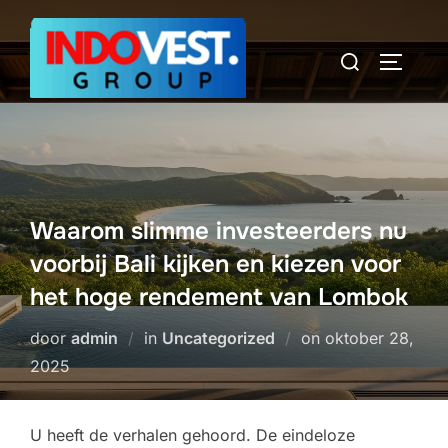
Ga
naar
Zoek
TOGGLE
de
naar:
inhoud
Waarom slimme investeerders nu
voorbij Bali kijken en kiezen voor
het hoge rendement van Lombok
Geplaatst
door
admin
in
Uncategorized
on
oktober 28,
op
2025
U heeft de verhalen gehoord. De eindeloze