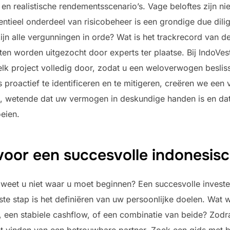
s en realistische rendementsscenario’s. Vage beloftes zijn ni
sentieel onderdeel van risicobeheer is een grondige due di
jn alle vergunningen in orde? Wat is het trackrecord van de
n worden uitgezocht door experts ter plaatse. Bij IndoVest
elk project volledig door, zodat u een weloverwogen besli
s proactief te identificeren en te mitigeren, creëren we een 
, wetende dat uw vermogen in deskundige handen is en dat e
eien.
oor een succesvolle indonesis
 weet u niet waar u moet beginnen? Een succesvolle invester
rste stap is het definiëren van uw persoonlijke doelen. Wat w
, een stabiele cashflow, of een combinatie van beide? Zodra
et vinden van een betrouwbare partner. Zoek een gids met 