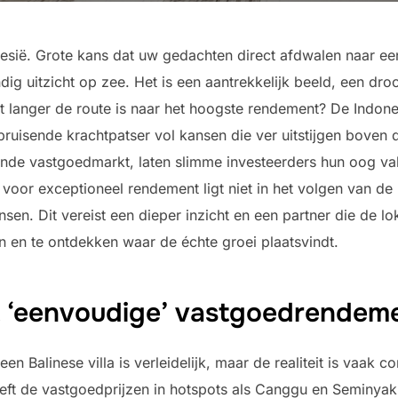
esië. Grote kans dat uw gedachten direct afdwalen naar een
dig uitzicht op zee. Het is een aantrekkelijk beeld, een d
t langer de route is naar het hoogste rendement? De Indon
bruisende krachtpatser vol kansen die ver uitstijgen boven d
nde vastgoedmarkt, laten slimme investeerders hun oog va
voor exceptioneel rendement ligt niet in het volgen van de 
en. Dit vereist een dieper inzicht en een partner die de l
en en te ontdekken waar de échte groei plaatsvindt.
 ‘eenvoudige’ vastgoedrendemen
en Balinese villa is verleidelijk, maar de realiteit is vaak
heeft de vastgoedprijzen in hotspots als Canggu en Seminya