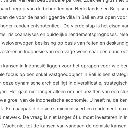
aand begrip van de behoeften van Nederlandse en Belgische
 dan de voor de hand liggende villa in Bali en sta open voor
hoger rendementspotentieel. De vierde stap is het eisen van
atie, risicoanalyses en duidelijke rendementsprognoses. N
en weloverwogen beslissing op basis van feiten en deskundig
vesteren in Indonesië van een vage wens naar een concree
n kansen in Indonesië liggen voor het oprapen voor wie bere
le focus op een enkel vastgoedobject in Bali is een strate
deze dynamische archipel ligt in diversificatie, strategisc
gen. Het gaat niet langer alleen om het bezitten van een st
ieve groei van de Indonesische economie. U heeft nu de kenn
k. Een aanpak die risico’s minimaliseert en rendement maxi
d netwerk. De vraag is niet langer óf u moet investeren in 
 Wacht niet tot de kansen van vandaag de gemiste kansen