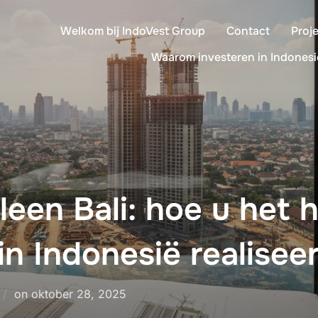
Welkom bij IndoVest Group
Contact
Proj
Waarom investeren in Indonesi
leen Bali: hoe u het 
n Indonesië realiseer
Geplaatst
on
oktober 28, 2025
op