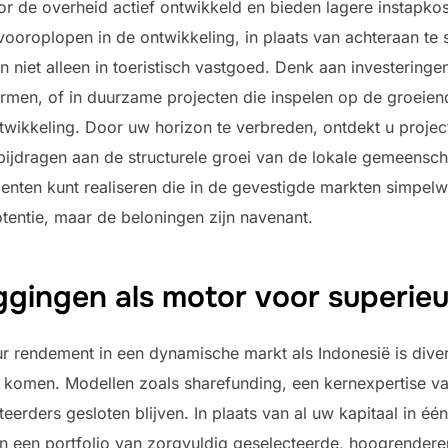
 de overheid actief ontwikkeld en bieden lagere instapkos
vooroplopen in de ontwikkeling, in plaats van achteraan te 
niet alleen in toeristisch vastgoed. Denk aan investeringen
men, of in duurzame projecten die inspelen op de groeien
ikkeling. Door uw horizon te verbreden, ontdekt u projecte
jdragen aan de structurele groei van de lokale gemeenscha
nten kunt realiseren die in de gevestigde markten simpelw
entie, maar de beloningen zijn navenant.
eggingen als motor voor superie
r rendement in een dynamische markt als Indonesië is divers
ld komen. Modellen zoals sharefunding, een kernexpertise 
teerders gesloten blijven. In plaats van al uw kapitaal in éé
 een portfolio van zorgvuldig geselecteerde, hoogrendere