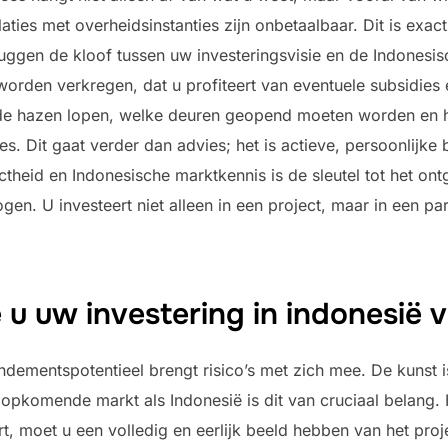
laties met overheidsinstanties zijn onbetaalbaar. Dit is exac
ggen de kloof tussen uw investeringsvisie en de Indonesisc
orden verkregen, dat u profiteert van eventuele subsidies e
e de hazen lopen, welke deuren geopend moeten worden en
. Dit gaat verder dan advies; het is actieve, persoonlijke 
theid en Indonesische marktkennis is de sleutel tot het on
n. U investeert niet alleen in een project, maar in een p
u uw investering in indonesië ve
dementspotentieel brengt risico’s met zich mee. De kunst is
opkomende markt als Indonesië is dit van cruciaal belang. 
rt, moet u een volledig en eerlijk beeld hebben van het proje