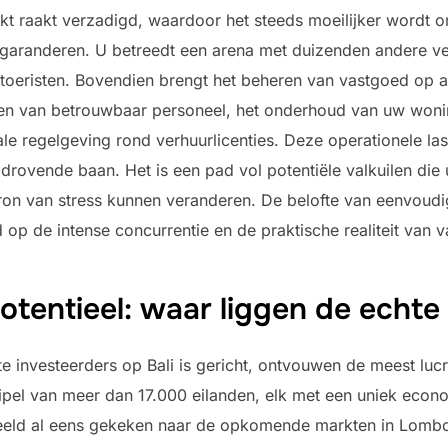
kt raakt verzadigd, waardoor het steeds moeilijker wordt 
garanderen. U betreedt een arena met duizenden andere ver
oeristen. Bovendien brengt het beheren van vastgoed op af
en van betrouwbaar personeel, het onderhoud van uw woning
e regelgeving rond verhuurlicenties. Deze operationele las
ijdrovende baan. Het is een pad vol potentiële valkuilen di
ron van stress kunnen veranderen. De belofte van eenvoud
d op de intense concurrentie en de praktische realiteit van
otentieel: waar liggen de echte
e investeerders op Bali is gericht, ontvouwen de meest luc
hipel van meer dan 17.000 eilanden, elk met een uniek eco
rbeeld al eens gekeken naar de opkomende markten in Lomb