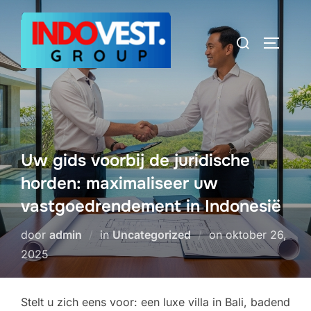
Ga
naar
Zoek
TOGGLE
de
naar:
inhoud
Uw gids voorbij de juridische
horden: maximaliseer uw
vastgoedrendement in Indonesië
Geplaatst
door
admin
in
Uncategorized
on
oktober 26,
op
2025
Stelt u zich eens voor: een luxe villa in Bali, badend