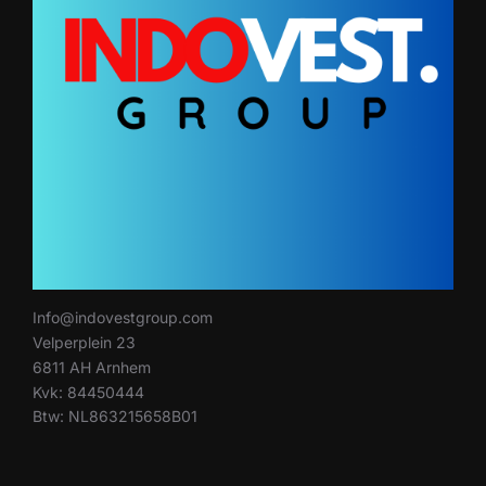
Info@indovestgroup.com
Velperplein 23
6811 AH Arnhem
Kvk: 84450444
Btw: NL863215658B01