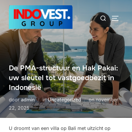
Ga
naar
Zoek
TOGGLE
de
naar:
inhoud
De PMA-structuur en Hak Pakai:
uw sleutel tot vastgoedbezit in
Indonesië
Geplaatst
door
admin
in
Uncategorized
on
november
op
22, 2025
U droomt van een villa op Bali met uitzicht op